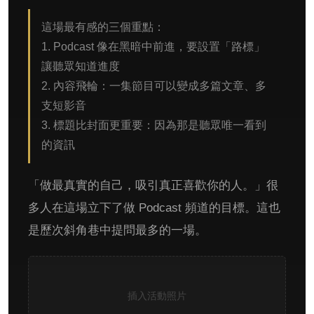
這場最有感的三個重點：
1. Podcast 像在黑暗中前進，要設置「路標」
讓聽眾知道進度
2. 內容飛輪：一集節目可以變成多篇文章、多
支短影音
3. 標題比封面更重要：因為那是聽眾唯一看到
的資訊
「做最真實的自己，吸引真正喜歡你的人。」很
多人在這場立下了做 Podcast 頻道的目標。這也
是歷次斜角巷中提問最多的一場。
插入活動照片