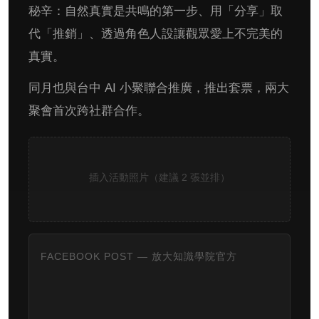
秘辛：自然真實是共鳴的第一步、用「分享」取
代「推銷」、透過角色人設讓觀眾愛上不完美的
真實。
同月也與台中 AI 小聚聯合推廣，推出套票，兩大
聚會首次跨社群合作。
插入活動照片（建議 2 張並排）
FACEBOOK POST — 放大知識學院官方