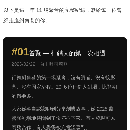
以下是這一年 11 場聚會的完整紀錄，獻給每一位曾
經走進斜角巷的你。
#01
首聚 — 行銷人的第一次相遇
2025/02/22 · 台中吐司莉亞
行銷斜角巷的第一場聚會，沒有講者、沒有投影
幕、沒有固定流程。20 多位行銷人到場，比預期
的還要多。
大家從各自認識聊到分享創業故事，從 2025 趨
勢聊到場地時間到了還停不下來。有人發現可以
商務合作，有人覺得被充電溫暖到。