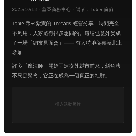
2025/10/18 · 蓋亞商務中心 · 講者：Tobie 偷偷
Tobie 帶來紮實的 Threads 經營分享，時間完全
不夠用，大家還有很多想問的。這場也意外變成
了一場「網友見面會」—— 有人特地從嘉義北上
參加。
許多「魔法師」開始固定從外縣市前來，斜角巷
不只是聚會，它正在成為一個真正的社群。
插入活動照片