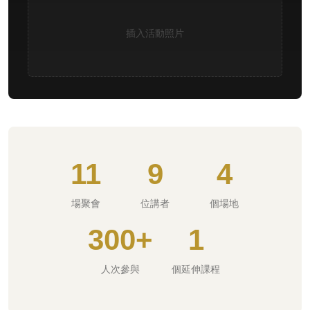
插入活動照片
11
9
4
場聚會
位講者
個場地
300+
1
人次參與
個延伸課程