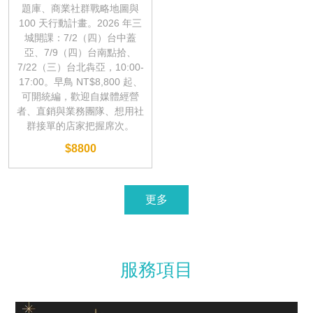
題庫、商業社群戰略地圖與
100 天行動計畫。2026 年三
城開課：7/2（四）台中蓋
亞、7/9（四）台南點拾、
7/22（三）台北犇亞，10:00-
17:00。早鳥 NT$8,800 起、
可開統編，歡迎自媒體經營
者、直銷與業務團隊、想用社
群接單的店家把握席次。
$8800
更多
服務項目